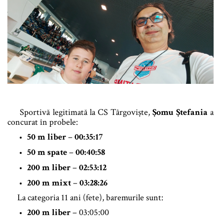
Sportivă legitimată la CS Târgoviște,
Șomu Ștefania
a
concurat în probele:
50 m liber
–
00:35:17
50 m spate
–
00:40:58
200 m liber
–
02:53:12
200 m mixt
–
03:28:26
La categoria 11 ani (fete), baremurile sunt:
200 m liber
– 03:05:00