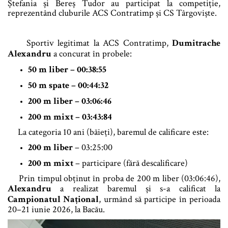
Ștefania și Bereș Tudor au participat la competiție,
reprezentând cluburile ACS Contratimp și CS Târgoviște.
Sportiv legitimat la ACS Contratimp,
Dumitrache
Alexandru
a concurat în probele:
50 m liber
– 00:38:55
50 m spate
– 00:44:32
200 m liber
– 03:06:46
200 m mixt
– 03:43:84
La categoria 10 ani (băieți), baremul de calificare este:
200 m liber
– 03:25:00
200 m mixt
– participare (fără descalificare)
Prin timpul obținut în proba de 200 m liber (03:06:46),
Alexandru
a realizat baremul și s-a calificat la
Campionatul Național
, urmând să participe în perioada
20–21 iunie 2026, la Bacău.