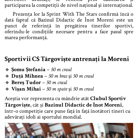
participarea la competiții de nivel național și internațional.
Prezența lor la Sprint With The Stars confirmă încă o
dată faptul că Bazinul Didactic de Înot Moreni este un
punct de referință în pregătirea tinerilor sportivi,
oferindu-le condițiile necesare pentru a face pasul spre
marea performanță.
Sportivii CS Târgoviște antrenați la Moreni
🔹
Șomu Ștefania
–
50 m craul
🔹
Duță Mihnea
–
50 m bras
și
50 m craul
🔹
Bereș Tudor
–
50 m craul
🔹
Vișan Mihai
–
50 m spate
și
50 m craul
Aceștia vor reprezenta cu mândrie atât
Clubul Sportiv
Târgoviște
, cât și
Bazinul Didactic de Înot Moreni
,
într-o competiție care pune față în față înotători tineri cu
adevărați idoli ai sportului mondial.