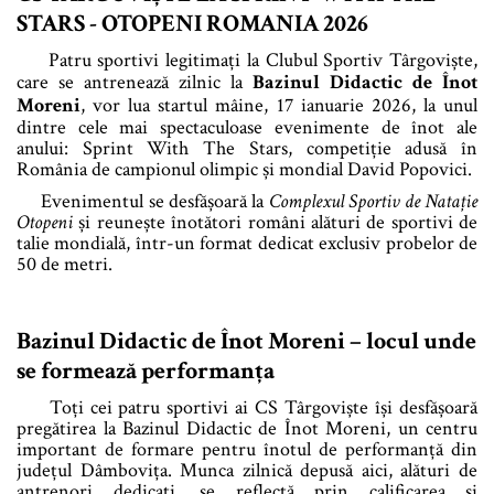
STARS - OTOPENI ROMANIA 2026
Patru sportivi legitimați la Clubul Sportiv Târgoviște,
care se antrenează zilnic la
Bazinul Didactic de Înot
Moreni
, vor lua startul mâine, 17 ianuarie 2026, la unul
dintre cele mai spectaculoase evenimente de înot ale
anului: Sprint With The Stars, competiție adusă în
România de campionul olimpic și mondial David Popovici.
Evenimentul se desfășoară la
Complexul Sportiv de Natație
Otopeni
și reunește înotători români alături de sportivi de
talie mondială, într-un format dedicat exclusiv probelor de
50 de metri.
Bazinul Didactic de Înot Moreni – locul unde
se formează performanța
Toți cei patru sportivi ai CS Târgoviște își desfășoară
pregătirea la Bazinul Didactic de Înot Moreni, un centru
important de formare pentru înotul de performanță din
județul Dâmbovița. Munca zilnică depusă aici, alături de
antrenori dedicați, se reflectă prin calificarea și