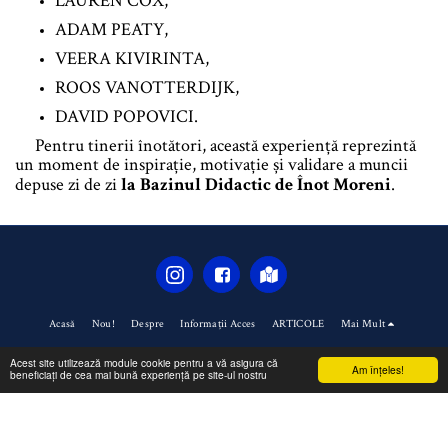
LAUREN COX,
ADAM PEATY,
V
EERA KIVIRINTA,
ROOS VANOTTERDIJK,
DAVID POPOVICI.
Pentru tinerii înotători, această experiență reprezintă
un moment de inspirație, motivație și validare a muncii
depuse zi de zi
la Bazinul Didactic de Înot Moreni
.
Acasă
Nou!
Despre
Informații Acces
ARTICOLE
Mai Mult
Drepturi de autor © 2026 Toate drepturile rezervate -
ACS CONTRATIMP
Acest site utilizează module cookie pentru a vă asigura că
Am înţeles!
beneficiați de cea mai bună experiență pe site-ul nostru